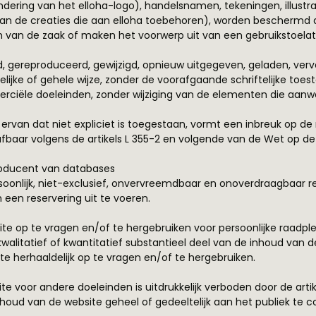
ndering van het elloha-logo), handelsnamen, tekeningen, illustra
van de creaties die aan elloha toebehoren), worden beschermd
 van de zaak of maken het voorwerp uit van een gebruikstoelat
 gereproduceerd, gewijzigd, opnieuw uitgegeven, geladen, verv
elijke of gehele wijze, zonder de voorafgaande schriftelijke to
merciële doeleinden, zonder wijziging van de elementen die aanwe
ervan dat niet expliciet is toegestaan, vormt een inbreuk op d
baar volgens de artikels L 355-2 en volgende van de Wet op de 
roducent van databases
persoonlijk, niet-exclusief, onvervreemdbaar en onoverdraagbaa
 een reservering uit te voeren.
site op te vragen en/of te hergebruiken voor persoonlijke raadp
walitatief of kwantitatief substantieel deel van de inhoud van 
ite herhaaldelijk op te vragen en/of te hergebruiken.
te voor andere doeleinden is uitdrukkelijk verboden door de arti
nhoud van de website geheel of gedeeltelijk aan het publiek te