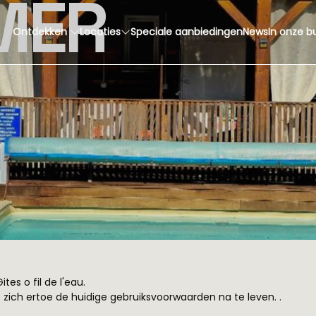
MER
Ontdekken
Locaties
Speciale aanbiedingen
News
In onze b
s o fil de l'eau.
zich ertoe de huidige gebruiksvoorwaarden na te leven. .