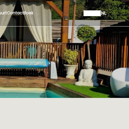
NL
uurt
Contact
Boek