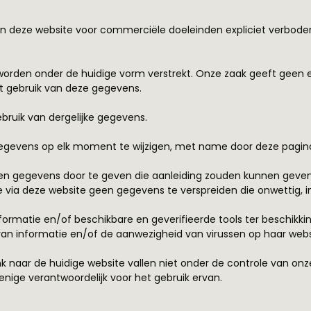
van deze website voor commerciële doeleinden expliciet verbode
, worden onder de huidige vorm verstrekt. Onze zaak geeft geen en
et gebruik van deze gegevens.
ebruik van dergelijke gegevens.
egevens op elk moment te wijzigen, met name door deze pagina 
en gegevens door te geven die aanleiding zouden kunnen geven to
e via deze website geen gegevens te verspreiden die onwettig, in s
formatie en/of beschikbare en geverifieerde tools ter beschikkin
an informatie en/of de aanwezigheid van virussen op haar webs
 naar de huidige website vallen niet onder de controle van onze 
 enige verantwoordelijk voor het gebruik ervan.