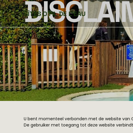
DISCLAI
GÎTES O FIL DE L'EAU
U bent momenteel verbonden met de website van Gite
De gebruiker met toegang tot deze website verbindt 