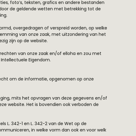
ties, foto’s, teksten, grafics en andere bestanden
 door de geldende wetten met betrekking tot de
ing.
ormd, overgedragen of verspreid worden, op welke
estemming van onze zaak, met uitzondering van het
zig zijn op de website.
e rechten van onze zaak en/of elloha en zou met
Intellectuele Eigendom.
r recht om de informatie, opgenomen op onze
leging, mits het opvragen van deze gegevens en/of
deze website. Het is bovendien ook verboden de
kels L. 342-1 en L. 342-2 van de Wet op de
 communiceren, in welke vorm dan ook en voor welk