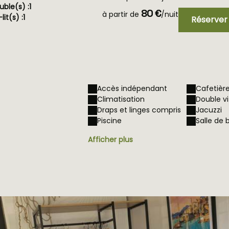
uble(s) :
1
80 €
à partir de
/nuit
it(s) :
1
Réserver
Accès indépendant
Cafetièr
Climatisation
Double v
Draps et linges compris
Jacuzzi
Piscine
Salle de 
Afficher plus