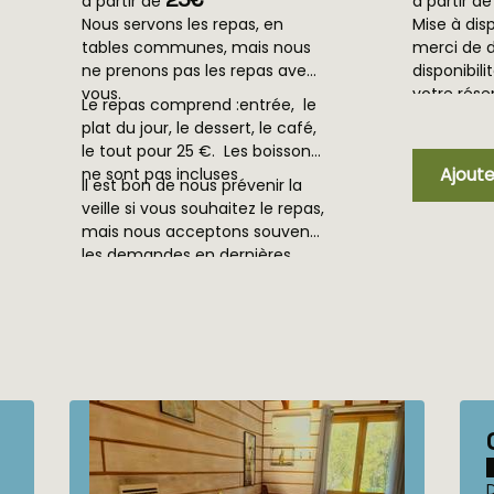
à partir de
à partir d
Nous servons les repas, en
Mise à disp
tables communes, mais nous
merci de 
ne prenons pas les repas avec
disponibi
vous.
votre rése
Le repas comprend :entrée, le
plat du jour, le dessert, le café,
le tout pour 25 €. Les boissons
Ajoute
ne sont pas incluses
Il est bon de nous prévenir la
veille si vous souhaitez le repas,
mais nous acceptons souvent
les demandes en dernières
Certains soir, 8 ou 10 personnes
minutes.
ne se connaissant pas vont
prendre le repas ensemble, et
finissent la soirée comme des
D'autres soir, seulement un
amis.
couple prendra le repas , et
pourra ainsi profiter du calme
apaisant du site.
Nous apprécions tous ces
Chambre Golo: 3
moments de complicité avec
personnes vue
Capacité maximum : 3
nos hôtes, et le plaisir qu'ils
Cette chambre spacieuse est prête à