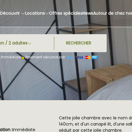
Découvrir
Locations
Offres spéciales
News
Autour de chez no
ion /
2
adultes
RECHERCHER
on Immédiate
Paiement sécurisé par
Cette jolie chambre avec le nom de 
140cm, et d'un canapé lit, d'une sa
tion :
Immédiate
séduit par cette jolie chambre.