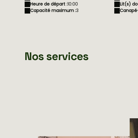
Heure de départ :
10:00
Lit(s) do
Capacité maximum :
3
Canapé-l
Nos services