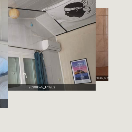
20260525_170257 (1)
20260525_170202