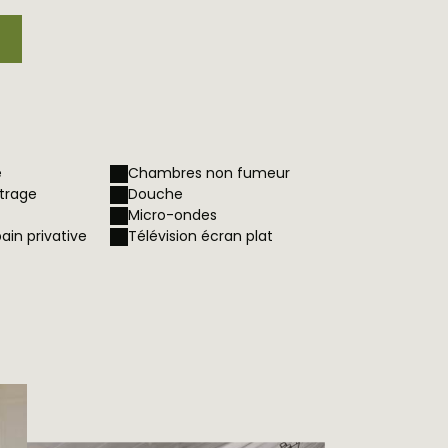
e
Chambres non fumeur
itrage
Douche
Micro-ondes
bain privative
Télévision écran plat