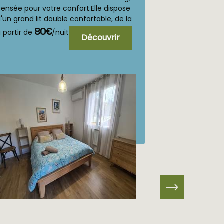
montagne
ensée pour votre confort.Elle dispose
un canapé conv
'un grand lit double confortable, de la
salle de bain 
limatisation, d'un réfrigérateur,...
sèche-cheveux,
80€
à partir de
 partir de
/nuit
Découvrir
cafetière...
110€
/nuit