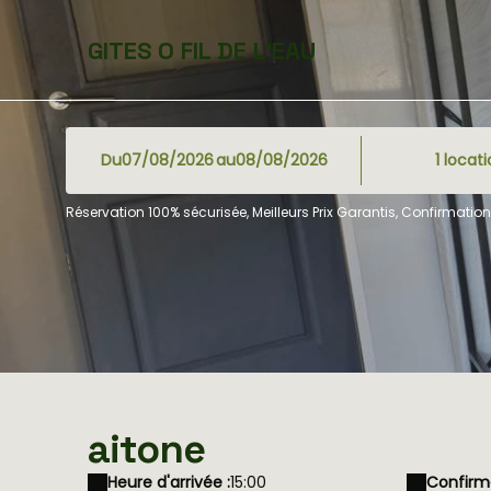
GITES O FIL DE L'EAU
Du
au
1
locat
Réservation 100% sécurisée, Meilleurs Prix Garantis, Confirmati
aitone
Heure d'arrivée :
15:00
Confirma