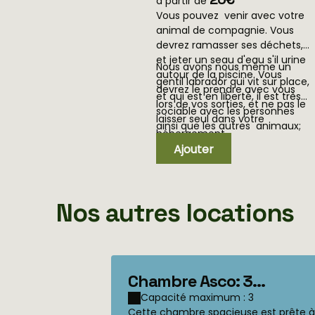
à partir de
Vous pouvez venir avec votre
animal de compagnie. Vous
devrez ramasser ses déchets,
et jeter un seau d'eau s'il urine
Nous avons nous même un
autour de la piscine. Vous
gentil labrador qui vit sur place,
devrez le prendre avec vous
et qui est en liberté, il est très
lors de vos sorties, et ne pas le
sociable avec les personnes
laisser seul dans votre
ainsi que les autres animaux;
hébergement.
Vous n'aurez aucun problème
Ajouter
avec notre Biancu préféré.
Vous ferez en sorte que ce soit
la même chose avec votre
animal préféré aussi. Merci
Nos autres locations
Chambre Asco: 3
personnes vu montagne
Capacité maximum : 3
Cette chambre spacieuse est prête à