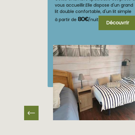
vous accueillir.Elle dispose d'un grand
lit double confortable, d'un lit simple
supplémentaire, de la climatisati...
80€
à partir de
/nuit
Découvrir