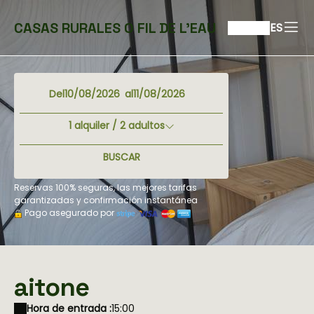
CASAS RURALES O FIL DE L'EAU
ES
Del
al
1
alquiler /
2
adultos
BUSCAR
Reservas 100% seguras, las mejores tarifas
garantizadas y confirmación instantánea
Pago asegurado por
aitone
Hora de entrada :
15:00