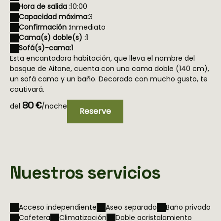
Hora de salida :
10:00
Capacidad máxima:
3
Confirmación :
Inmediato
Cama(s) doble(s) :
1
Sofá(s)-cama:
1
Esta encantadora habitación, que lleva el nombre del
bosque de Aitone, cuenta con una cama doble (140 cm),
un sofá cama y un baño. Decorada con mucho gusto, te
cautivará.
80 €
del
/noche
Reserve
Nuestros servicios
Acceso independiente
Aseo separado
Baño privado
Cafetera
Climatización
Doble acristalamiento