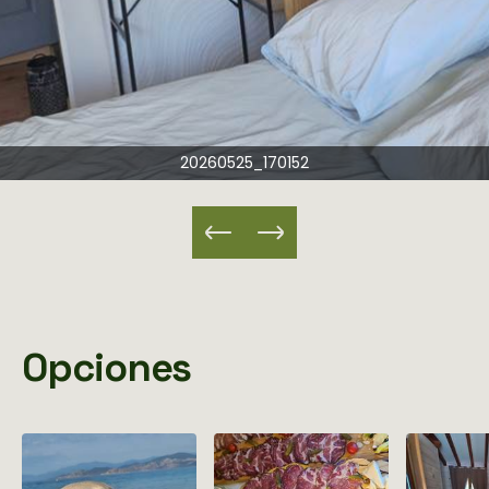
20260525_170152
Opciones