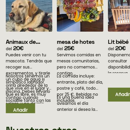
Animaux de
mesa de hotes
Lit bébé
compagnie
20€
25€
20€
del
del
del
Puedes venir con tu
Servimos comidas en
Disponemo
mascota. Tendrás que
mesas comunitarias,
consultar
recoger sus
pero no comemos
disponibili
excrementos, y tirarle
contigo.
la reserva.
Nosotros tenemos un
La comida incluye:
un cubo de agua si
simpático labrador
entrante, plato del día,
orina alrededor de la
que vive en el lugar y
postre y café, todo
piscina. Debes llevarlo
Añadir
que es libre, es muy
por 25 €. Bebidas no
Es una buena idea
contigo cuando
sociable tanto con las
incluidas.
avisarnos el día
salgas, y no dejarlo
personas como con
anterior si desea la
solo en tu alojamiento.
Añadir
otros animales; No
comida, pero a
Algunas noches, 8 o 10
tendrás ningún
menudo aceptamos
personas que no se
problema con nuestro
solicitudes de último