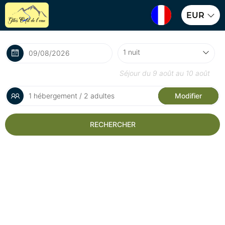
EUR
Séjour du
9 août
au
10 août
1 hébergement / 2 adultes
Modifier