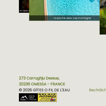
coolisées
Les repas en table d'hotes
La piscine avec vue montagne
273 Carrughju Dessus,
20236 OMESSA - FRANCE
© 2026 GÎTES O FIL DE L'EAU
Rechtlic